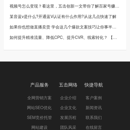
视频号怎么变现？看这里，五击创新一文带你了解百家号赚钱秘密
某音蓝v是什么?开通蓝V认证有什么作用?从这几点快速了解
如果你也想做直播卖货 学会这几个爆款文案技巧让你事半功倍【五击创新】
如何提升精准流量、降低CPC、提升CVR、线索转化？ 【五击创新】分享优化sem账户方案
产品服务
五击网络
快捷导航
全网营销方案
企业介绍
客户案例
网站SEO优化
企业文化
新闻资讯
SEM竞价托管
发展历程
联系我们
网站建设
团队风采
在线留言