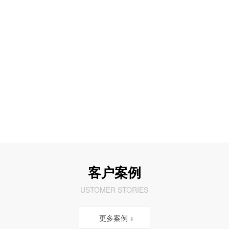
精细化广告运营管理计划，提升ROI（投资回报率）
网站建设
融合商业、美学、技术，塑造良好的企业线上形象
新媒体运营
微信公众号、百家号、搜狐号、今日头条等新媒体代运营
短视频拍摄
创意短视频题材策划、拍摄、剪辑、投放推广一站式服务
全网营销方案
系统定制线上营销推广方案，科学布局全网营销，高效落地执行
客户案例
USTOMER STORIES
更多案例 +