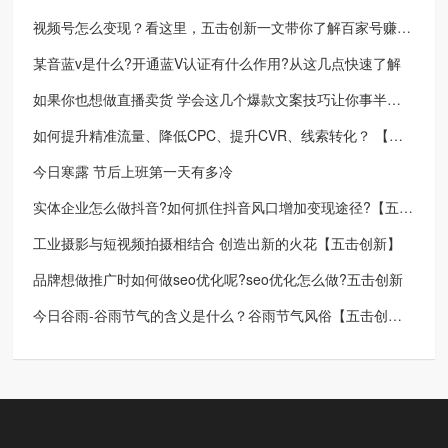
视频号怎么变现？看这里，五击创新一文带你了解百家号赚钱秘密
某音蓝v是什么?开通蓝V认证有什么作用?从这几点快速了解
如果你也想做直播卖货 学会这几个爆款文案技巧让你事半功倍【五击创新】
如何提升精准流量、降低CPC、提升CVR、线索转化？ 【五击创新】分享优化sem账户方案
今日寒露 节后上班第一天有多冷
实体企业怎么做抖音?如何抓住抖音风口增加变现途径?【五击创新】
工业摄影与短视频拍摄相结合 创造出新的火花【五击创新】
品牌想做推广时如何做seo优化呢?seo优化怎么做?五击创新
今日谷雨-谷雨节气的含义是什么？谷雨节气风俗【五击创新】