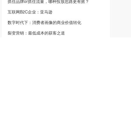
抓住品牌or抓住流量，哪种投放思路更有效？
互联网B2C企业：亚马逊
数字时代下：消费者画像的商业价值转化
裂变营销：最低成本的获客之道
传统品牌广告如何将流量变为销量
2021，企业营销趋势增长点从何而来？