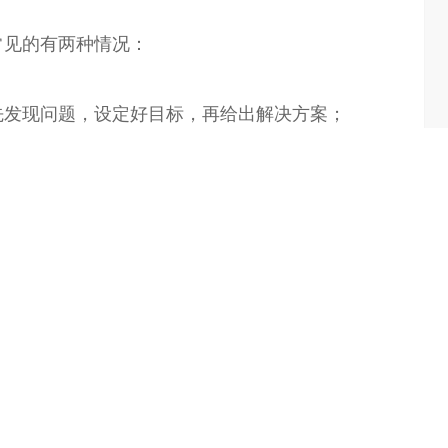
常见的有两种情况：
先发现问题，设定好目标，再给出解决方案；
，给出了营销目标，以及具体任务，需要乙方给出实
读举例如下：
、成长品牌、成熟品牌、强势品牌、衰退品牌；产品
熟期、衰退期；客户生命周期——潜在期、引进期、