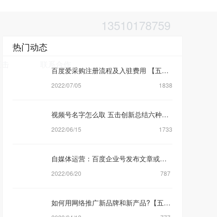
13510178759
热门动态
五击
联系合作
百度爱采购注册流程及入驻费用 【五击创新】网络营销公司
2022/07/05
1838
视频号名字怎么取 五击创新总结六种视频号取名方式
2022/06/15
1733
自媒体运营：百度企业号发布文章或者视频审核规则机制是什么？【五击创新】
2022/06/20
787
如何用网络推广新品牌和新产品?【五击创新】