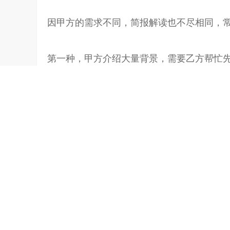
因甲方的需求不同，简报解读也不尽相同，
第一种，甲方介绍大量背景，需要乙方帮忙
第二种，甲方并没有问题，只是介绍了背景
现目标的解决方案。以第二种为例，简报解
营销背景：企业现在在哪？
背景和现状。如品牌生命周期——初创品牌
生命周期——研发期、进口期、成长期、成
成长期、成熟期、衰退期。