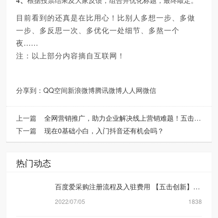
4、
根据投票结果及大家反馈，组合并优化标题，最终敲定。
目前看到的还真是在比用心！比别人多想一步、多做
一步、多反思一次、多优化一处细节、多熬一个
夜
......
注：以上部分内容摘自互联网！
分享到：
QQ空间
新浪微博
腾讯微博
人人网
微信
上一篇
全网营销推广，助力企业解决线上营销难题！五击网络营销外包公司
下一篇
现在0基础小白，入门抖音还有机会吗？
热门动态
百度爱采购注册流程及入驻费用 【五击创新】网络营销公司
2022/07/05
1838