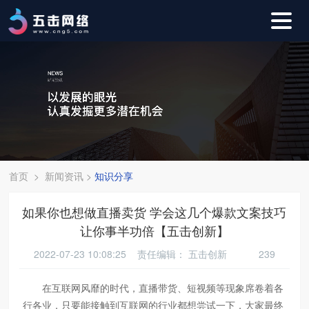
首页
>
新闻资讯
>
知识分享
如果你也想做直播卖货 学会这几个爆款文案技巧
让你事半功倍【五击创新】
2022-07-23 10:08:25 责任编辑：
五击创新
239
在互联网风靡的时代，直播带货、短视频等现象席卷着各
行各业，只要能接触到互联网的行业都想尝试一下，大家最终