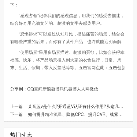
下：
“感观占领”记录我们的感观信息，用我们的感受去描述，
结合好奇用充满文艺的、刺激的文字去感染用户。
“恐惧诉求”可以通过认知对比，描述痛苦的场景，结合会
有哪些严重的后果，而你有了某件产品，也许就能迎刃而解
“使用场景”采用多场景描述、刺激购买欲，比如会获得幸
福感、快乐，将产品场景植入到大家的衣食住行，日常、周
末、生活、假期，带入反差感等等。五击官网点此：
五击创新
分享到：
QQ空间
新浪微博
腾讯微博
人人网
微信
上一篇
某音蓝v是什么?开通蓝V认证有什么作用?从这几点快速了解
下一篇
如何提升精准流量、降低CPC、提升CVR、线索转化？ 【五击创新】分享优化sem账户方案
热门动态