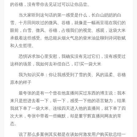
的谷穗，没有带你去见证过可以让你品尝。
当大家听到这句话的第一感受是什么，长白山皑皑的白
雪、十月田间吹过的微风、谷穗，就像是一幅画呈现在我们的
眼前，白雪、微风、谷穗，占领我们的视觉、感观，这袋大米
承载着这些感受。他总能从烟火气息的柴米油盐聊到诗词歌赋
和人生哲理。
恐惧诉求加心里安慰，我确实没有见过它们，没有感受过
这样的场景，我如何去补偿自己，叮!买一袋大米
我为知识买单：你让我感受到了雪的美、风的温柔、谷穗
原本的样子
最夸张的是有一个曾在他直播间买过东西的博主说：我本
来只是想进去看一下，听一下，感受一下他的语言魅力，结果
我就下单了一袋大米、连续四天进入他的直播间，就下单了四
次大米，夸张中带着一些幽默，却是董宇辉直播间网友的常
态。
说了那么多案例其实都是在谈如何激发用户购买欲总结一