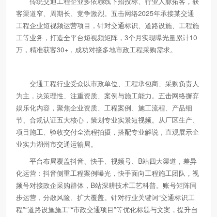
传统交通工程企业多依赖线下招投标、行业人脉拓客，获
客渠道窄、周期长、竞争激烈。五击网络2025年承接某交通
工程企业短视频运营项目，针对交通标识、道路设施、工程施
工等业务，打造全平台短视频矩阵，3个月实现曝光量累计10
万，精准获客30+，成功对接多地市政工程采购需求。
交通工程行业受众以市政单位、工程承包商、采购负责人
为主，决策理性、注重资质、案例与施工能力。五击网络摒弃
娱乐化内容，聚焦企业资质、工程案例、施工流程、产品细
节、合规认证五大核心，策划专业实景短视频。从厂区生产、
项目施工、验收交付全流程拍摄，搭配专业解说，直观展示企
业实力湖州市交通运输局。
平台布局覆盖抖音、快手、视频号、B站四大渠道，差异
化运营：抖音侧重工程案例曝光，快手面向工程施工团队，视
频号对接政企采购群体，B站深耕技术工艺科普。账号矩阵同
步运营，分散风险、扩大覆盖。针对行业关键词“交通标识工
程”“道路设施施工”“市政交通项目”等优化标题与文案，提升自