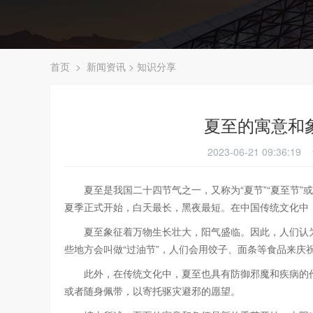
首页
>
新闻资讯
>
知识分享
夏至的寓意和
2023-06-21 09:36
夏至是我国二十四节气之一，又称为“夏节”“夏至节”或
夏季正式开始，白天最长，黑夜最短。在中国传统文化中
夏至象征着万物生长壮大，阳气盛临。因此，人们认为
些地方会叫做“过油节”，人们会用饺子、面条等食品来庆
此外，在传统文化中，夏至也具有防御邪魔和疾病的作
或者随身佩带，以寄托驱灾避邪的愿望。