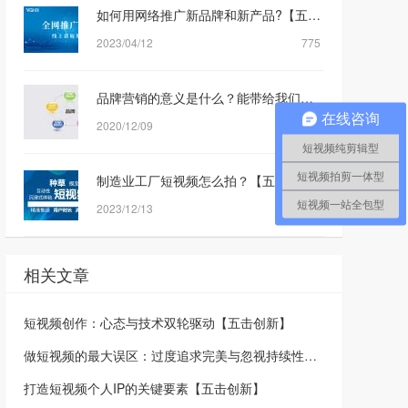
如何用网络推广新品牌和新产品?【五击创新】
2023/04/12
775
品牌营销的意义是什么？能带给我们什么样的转化？
在线咨询
2020/12/09
667
短视频纯剪辑型
短视频拍剪一体型
制造业工厂短视频怎么拍？【五击创新】
短视频一站全包型
2023/12/13
645
相关文章
短视频创作：心态与技术双轮驱动【五击创新】
做短视频的最大误区：过度追求完美与忽视持续性输出【五击创新】
打造短视频个人IP的关键要素【五击创新】