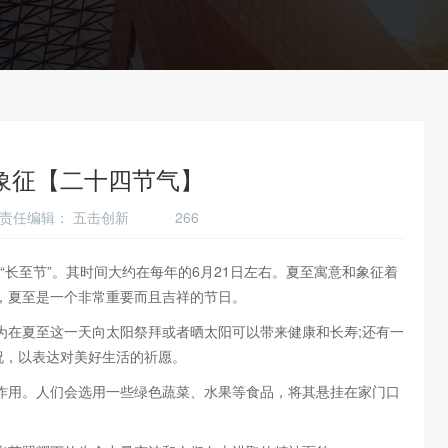
象征【二十四节气】
:19 责任编辑：
五击创新
266
“长至节”。其时间大约在每年的6月21日左右。夏至寓意和象征着
，夏至是一个非常重要而且吉祥的节日。
在夏至这一天向太阳祭拜或者晒太阳可以带来健康和长寿;还有一
祝，以表达对美好生活的祈愿。
用。人们会选用一些绿色蔬菜、水果等食品，将其悬挂在家门口