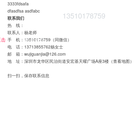
3333fdsafa
dfasdfsa asdfabc
13510178759
联系我们
热 线：
联系人：杨老师
五击
联系合作
手 机：13510178759（同微信）
电 话：13713855762杨女士
邮 箱：wujiguanjia@126.com
地 址：深圳市龙华区民治街道安宏基天曜广场A座3楼
（查看地图）
扫一扫，保存联系信息